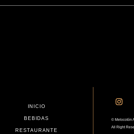
INICIO
BEBIDAS
© Melocotón 
All Right Res
RESTAURANTE