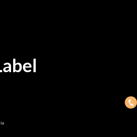
Label
ría